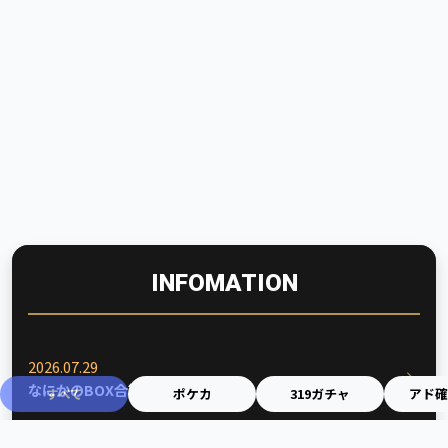
INFOMATION
2026.07.29
なにかのBOX合算始めました！
すべて
ポケカ
319ガチャ
アド確
2026.07.14